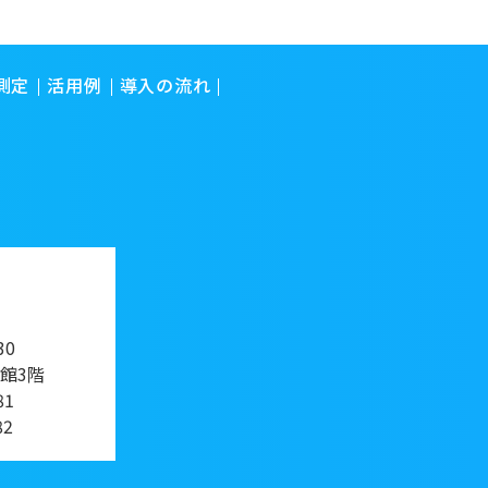
測定
活用例
導入の流れ
30
館3階
81
82